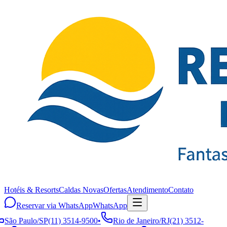
Hotéis & Resorts
Caldas Novas
Ofertas
Atendimento
Contato
Reservar via WhatsApp
WhatsApp
São Paulo
/
SP
(11) 3514-9500
•
Rio de Janeiro
/
RJ
(21) 3512-