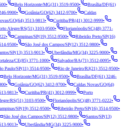
500
•
Belo Horizonte
/
MG
(31) 3519-9500
•
Brasília
/
DF
(61)
46-9900
•
Goiânia
/
GO
(62) 3412-9700
•
Caldas
ovas
/
GO
(64) 3513-9813
•
Curitiba
/
PR
(41) 3012-9999
•
rto Alegre
/
RS
(51) 3103-9500
•
Florianópolis
/
SC
(48) 3771-
222
•
Campinas
/
SP
(19) 3512-9500
•
Ribeirão Preto
/
SP
(16)
14-9500
•
São José dos Campos
/
SP
(12) 3512-9800
•
ntos
/
SP
(13) 3513-9013
•
Uberlândia
/
MG
(34) 3225-9000
•
rtaleza
/
CE
(85) 3771-1000
•
Salvador
/
BA
(71) 3512-0095
•
o Paulo
/
SP
(11) 3514-9500
•
Rio de Janeiro
/
RJ
(21) 3512-9500
•
Belo Horizonte
/
MG
(31) 3519-9500
•
Brasília
/
DF
(61) 3246-
900
•
Goiânia
/
GO
(62) 3412-9700
•
Caldas Novas
/
GO
(64)
13-9813
•
Curitiba
/
PR
(41) 3012-9999
•
Porto
egre
/
RS
(51) 3103-9500
•
Florianópolis
/
SC
(48) 3771-0222
•
ampinas
/
SP
(19) 3512-9500
•
Ribeirão Preto
/
SP
(16) 3514-9500
•
São José dos Campos
/
SP
(12) 3512-9800
•
Santos
/
SP
(13)
13-9013
•
Uberlândia
/
MG
(34) 3225-9000
•