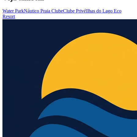
Water Park
Náutico Praia Clube
Clube Privé
Ilhas do Lago Eco
Resort