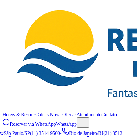
Hotéis & Resorts
Caldas Novas
Ofertas
Atendimento
Contato
Reservar via WhatsApp
WhatsApp
São Paulo
/
SP
(11) 3514-9500
•
Rio de Janeiro
/
RJ
(21) 3512-