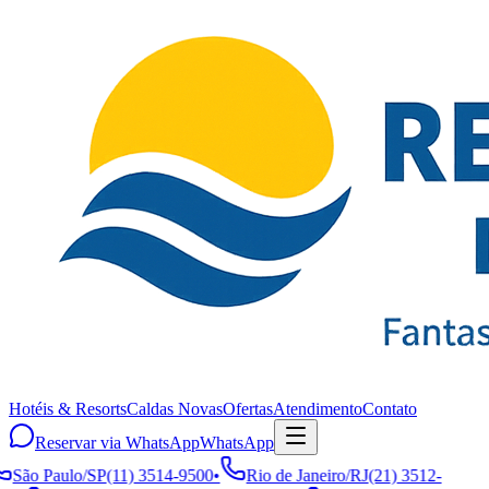
Hotéis & Resorts
Caldas Novas
Ofertas
Atendimento
Contato
Reservar via WhatsApp
WhatsApp
São Paulo
/
SP
(11) 3514-9500
•
Rio de Janeiro
/
RJ
(21) 3512-