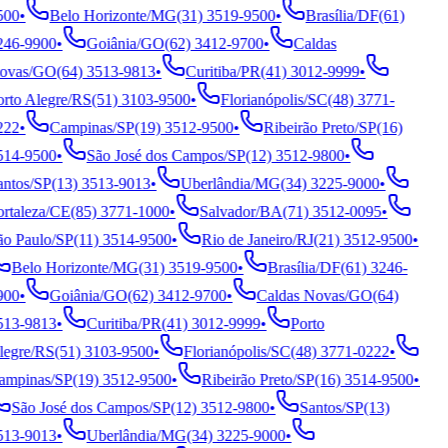
00
•
Belo Horizonte
/
MG
(31) 3519-9500
•
Brasília
/
DF
(61)
46-9900
•
Goiânia
/
GO
(62) 3412-9700
•
Caldas
vas
/
GO
(64) 3513-9813
•
Curitiba
/
PR
(41) 3012-9999
•
rto Alegre
/
RS
(51) 3103-9500
•
Florianópolis
/
SC
(48) 3771-
22
•
Campinas
/
SP
(19) 3512-9500
•
Ribeirão Preto
/
SP
(16)
14-9500
•
São José dos Campos
/
SP
(12) 3512-9800
•
ntos
/
SP
(13) 3513-9013
•
Uberlândia
/
MG
(34) 3225-9000
•
rtaleza
/
CE
(85) 3771-1000
•
Salvador
/
BA
(71) 3512-0095
•
o Paulo
/
SP
(11) 3514-9500
•
Rio de Janeiro
/
RJ
(21) 3512-9500
•
Belo Horizonte
/
MG
(31) 3519-9500
•
Brasília
/
DF
(61) 3246-
00
•
Goiânia
/
GO
(62) 3412-9700
•
Caldas Novas
/
GO
(64)
13-9813
•
Curitiba
/
PR
(41) 3012-9999
•
Porto
egre
/
RS
(51) 3103-9500
•
Florianópolis
/
SC
(48) 3771-0222
•
mpinas
/
SP
(19) 3512-9500
•
Ribeirão Preto
/
SP
(16) 3514-9500
•
São José dos Campos
/
SP
(12) 3512-9800
•
Santos
/
SP
(13)
13-9013
•
Uberlândia
/
MG
(34) 3225-9000
•