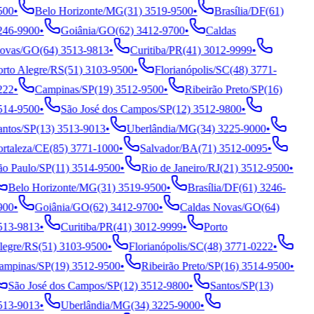
00
•
Belo Horizonte
/
MG
(31) 3519-9500
•
Brasília
/
DF
(61)
46-9900
•
Goiânia
/
GO
(62) 3412-9700
•
Caldas
vas
/
GO
(64) 3513-9813
•
Curitiba
/
PR
(41) 3012-9999
•
rto Alegre
/
RS
(51) 3103-9500
•
Florianópolis
/
SC
(48) 3771-
22
•
Campinas
/
SP
(19) 3512-9500
•
Ribeirão Preto
/
SP
(16)
14-9500
•
São José dos Campos
/
SP
(12) 3512-9800
•
ntos
/
SP
(13) 3513-9013
•
Uberlândia
/
MG
(34) 3225-9000
•
rtaleza
/
CE
(85) 3771-1000
•
Salvador
/
BA
(71) 3512-0095
•
o Paulo
/
SP
(11) 3514-9500
•
Rio de Janeiro
/
RJ
(21) 3512-9500
•
Belo Horizonte
/
MG
(31) 3519-9500
•
Brasília
/
DF
(61) 3246-
00
•
Goiânia
/
GO
(62) 3412-9700
•
Caldas Novas
/
GO
(64)
13-9813
•
Curitiba
/
PR
(41) 3012-9999
•
Porto
egre
/
RS
(51) 3103-9500
•
Florianópolis
/
SC
(48) 3771-0222
•
mpinas
/
SP
(19) 3512-9500
•
Ribeirão Preto
/
SP
(16) 3514-9500
•
São José dos Campos
/
SP
(12) 3512-9800
•
Santos
/
SP
(13)
13-9013
•
Uberlândia
/
MG
(34) 3225-9000
•