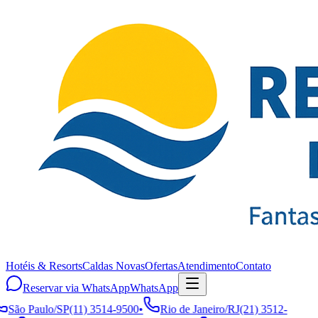
Hotéis & Resorts
Caldas Novas
Ofertas
Atendimento
Contato
Reservar via WhatsApp
WhatsApp
São Paulo
/
SP
(11) 3514-9500
•
Rio de Janeiro
/
RJ
(21) 3512-